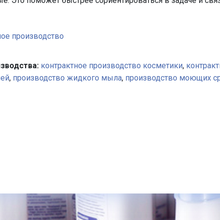
е. Это поможет быстрее сориентироваться в задаче и связ
ное производство
зводства:
контрактное производство косметики
,
контракт
ней
,
производство жидкого мыла
,
производство моющих с