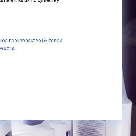
аться с вами по существу
ное производство бытовой
редств
.