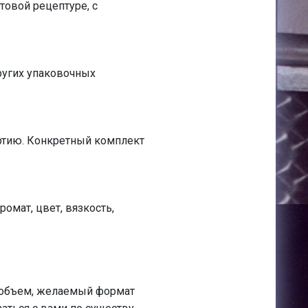
овой рецептуре, с
других упаковочных
артию. Конкретный комплект
омат, цвет, вязкость,
 объем, желаемый формат