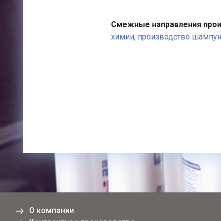
Смежные направления прои
химии
,
производство шампу
О компании