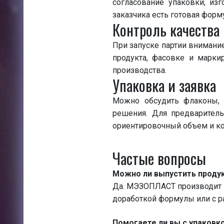
согласование упаковки, изг
заказчика есть готовая форм
Контроль качества
При запуске партии внимани
продукта, фасовке и марки
производства.
Упаковка и заявка
Можно обсудить флаконы, П
решения. Для предваритель
ориентировочный объем и к
Частые вопросы
Можно ли выпустить продук
Да. МЭЗОПЛАСТ производит к
доработкой формулы или с ра
Помогаете ли вы с упаковк