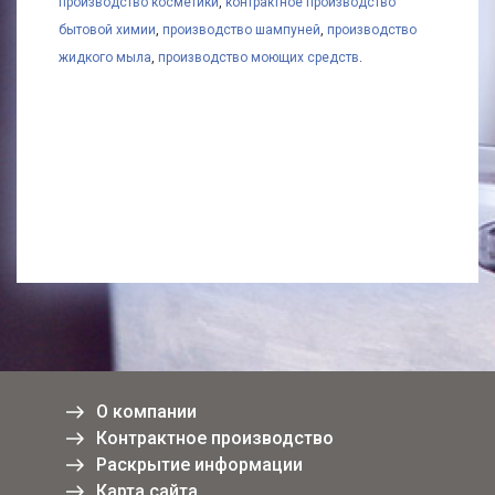
производство косметики
,
контрактное производство
бытовой химии
,
производство шампуней
,
производство
жидкого мыла
,
производство моющих средств
.
О компании
Контрактное производство
Раскрытие информации
Карта сайта